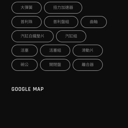
大彈簧
扭力加速器
普利珠
普利盤組
曲軸
汽缸白鐵墊片
汽缸組
活塞
活塞組
滑動片
碗公
開閉盤
離合器
GOOGLE MAP