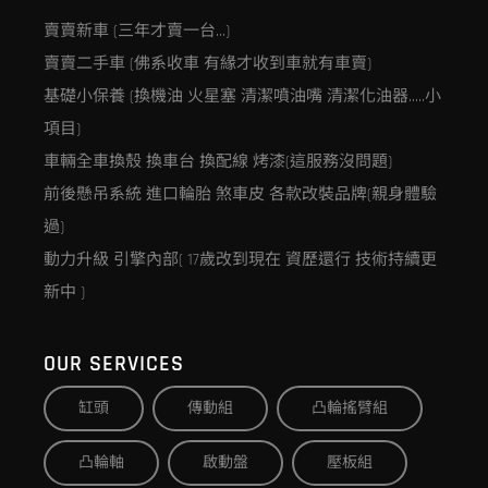
賣賣新車 (三年才賣一台…)
賣賣二手車 (佛系收車 有緣才收到車就有車賣)
基礎小保養 (換機油 火星塞 清潔噴油嘴 清潔化油器…..小
項目)
車輛全車換殼 換車台 換配線 烤漆(這服務沒問題)
前後懸吊系統 進口輪胎 煞車皮 各款改裝品牌(親身體驗
過)
動力升級 引擎內部( 17歲改到現在 資歷還行 技術持續更
新中 )
OUR SERVICES
缸頭
傳動組
凸輪搖臂組
凸輪軸
啟動盤
壓板組