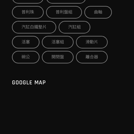
普利珠
普利盤組
曲軸
汽缸白鐵墊片
汽缸組
活塞
活塞組
滑動片
碗公
開閉盤
離合器
GOOGLE MAP