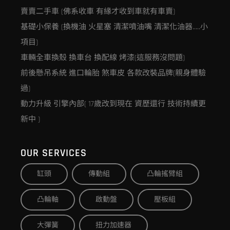
賣賣二手車 (佛系收車 有緣才收到車就有車賣)
基礎小保養 (換機油 火星塞 清潔噴油嘴 清潔化油器…..小
項目)
車輛全車換殼 換車台 換配線 烤漆(這服務沒問題)
前後懸吊系統 進口輪胎 煞車皮 各款改裝品牌(親身體驗
過)
動力升級 引擎內部( 17歲改到現在 資歷還行 技術持續更
新中 )
OUR SERVICES
缸頭
傳動組
凸輪搖臂組
凸輪軸
啟動盤
壓板組
大彈簧
扭力加速器