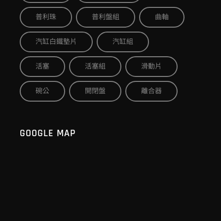
普利珠
普利盤組
曲軸
汽缸白鐵墊片
汽缸組
活塞
活塞組
滑動片
碗公
開閉盤
離合器
GOOGLE MAP