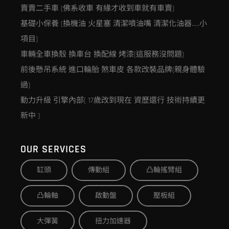
賣賣二手車 (佛系收車 有緣才收到車就有車賣)
基礎小保養 (換機油 火星塞 清潔噴油嘴 清潔化油器…..小
項目)
車輛全車換殼 換車台 換配線 烤漆(這服務沒問題)
前後懸吊系統 進口輪胎 煞車皮 各款改裝品牌(親身體驗
過)
動力升級 引擎內部( 17歲改到現在 資歷還行 技術持續更
新中 )
OUR SERVICES
缸頭
傳動組
凸輪搖臂組
凸輪軸
啟動盤
壓板組
大彈簧
扭力加速器