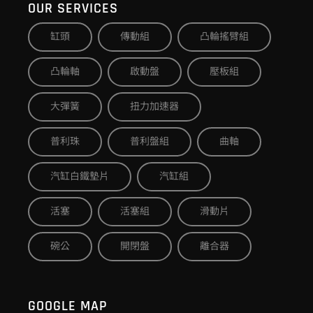
OUR SERVICES
缸頭
傳動組
凸輪搖臂組
凸輪軸
啟動盤
壓板組
大彈簧
扭力加速器
普利珠
普利盤組
曲軸
汽缸白鐵墊片
汽缸組
活塞
活塞組
滑動片
碗公
開閉盤
離合器
GOOGLE MAP