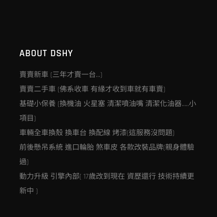
ABOUT DSHY
賣賣新車 (三年才賣一台…)
賣賣二手車 (佛系收車 有緣才收到車就有車賣)
基礎小保養 (換機油 火星塞 清潔噴油嘴 清潔化油器…..小
項目)
車輛全車換殼 換車台 換配線 烤漆(這服務沒問題)
前後懸吊系統 進口輪胎 煞車皮 各款改裝品牌(親身體驗
過)
動力升級 引擎內部( 17歲改到現在 資歷還行 技術持續更
新中 )