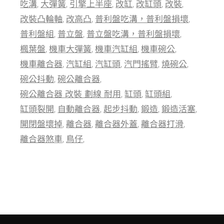
吃溝
大彈簧
引擎上半座
改缸
改缸頭
改裝
改裝凸輪軸
改高凸
普利盤吃溝，普利盤損壞
普利盤組
普立盤
普立盤吃溝，普利盤損壞
楓葉盤
機車大彈簧
機車汽缸組
機車碗公
機車離合器
汽缸組
汽缸頭
汽門搖臂
燒碗公
碗公抖動
碗公離合器
碗公離合器 改裝 劃線 耐用
缸頭
缸頭組
缸頭裂開
自動離合器
起步抖動
鍛造
鍛造活塞
開閉盤壞掉
離合器
離合器外蓋
離合器打滑
離合器煞車
鳥仔