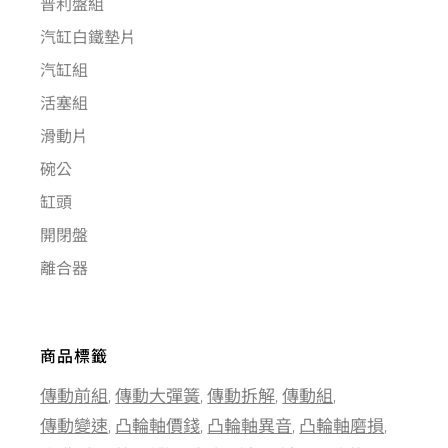
普利盤組
汽缸白鐵墊片
汽缸組
活塞組
滑動片
碗公
缸頭
開閉盤
離合器
商品標籤
傳動前組
傳動大彈簧
傳動拆解
傳動組
傳動變速
凸輪軸價錢
凸輪軸異音
凸輪軸磨損