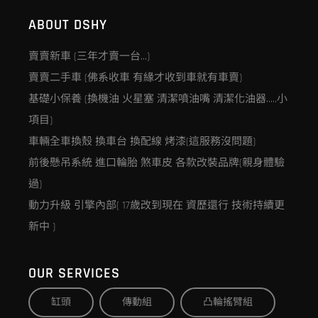
ABOUT DSHY
賣賣新車 (三年才賣一台…)
賣賣二手車 (佛系收車 有緣才收到車就有車賣)
基礎小保養 (換機油 火星塞 清潔噴油嘴 清潔化油器…..小
項目)
車輛全車換殼 換車台 換配線 烤漆(這服務沒問題)
前後懸吊系統 進口輪胎 煞車皮 各款改裝品牌(親身體驗
過)
動力升級 引擎內部( 17歲改到現在 資歷還行 技術持續更
新中 )
OUR SERVICES
缸頭
傳動組
凸輪搖臂組