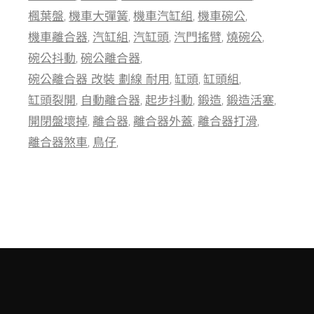
楓葉盤
機車大彈簧
機車汽缸組
機車碗公
機車離合器
汽缸組
汽缸頭
汽門搖臂
燒碗公
碗公抖動
碗公離合器
碗公離合器 改裝 劃線 耐用
缸頭
缸頭組
缸頭裂開
自動離合器
起步抖動
鍛造
鍛造活塞
開閉盤壞掉
離合器
離合器外蓋
離合器打滑
離合器煞車
鳥仔