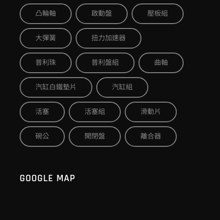
凸輪軸
啟動盤
壓板組
大彈簧
扭力加速器
普利珠
普利盤組
曲軸
汽缸白鐵墊片
汽缸組
活塞
活塞組
滑動片
碗公
開閉盤
離合器
GOOGLE MAP