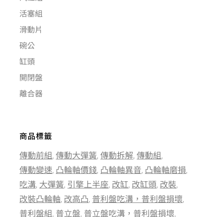
活塞組
滑動片
碗公
缸頭
開閉盤
離合器
商品標籤
傳動前組
傳動大彈簧
傳動拆解
傳動組
傳動變速
凸輪軸價錢
凸輪軸異音
凸輪軸磨損
吃溝
大彈簧
引擎上半座
改缸
改缸頭
改裝
改裝凸輪軸
改高凸
普利盤吃溝，普利盤損壞
普利盤組
普立盤
普立盤吃溝，普利盤損壞