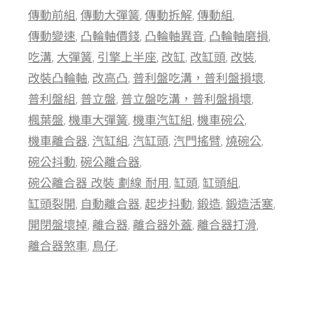
傳動前組
傳動大彈簧
傳動拆解
傳動組
傳動變速
凸輪軸價錢
凸輪軸異音
凸輪軸磨損
吃溝
大彈簧
引擎上半座
改缸
改缸頭
改裝
改裝凸輪軸
改高凸
普利盤吃溝，普利盤損壞
普利盤組
普立盤
普立盤吃溝，普利盤損壞
楓葉盤
機車大彈簧
機車汽缸組
機車碗公
機車離合器
汽缸組
汽缸頭
汽門搖臂
燒碗公
碗公抖動
碗公離合器
碗公離合器 改裝 劃線 耐用
缸頭
缸頭組
缸頭裂開
自動離合器
起步抖動
鍛造
鍛造活塞
開閉盤壞掉
離合器
離合器外蓋
離合器打滑
離合器煞車
鳥仔