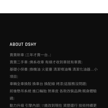
ABOUT DSHY
賣賣新車 (三年才賣一台…)
賣賣二手車 (佛系收車 有緣才收到車就有車賣)
基礎小保養 (換機油 火星塞 清潔噴油嘴 清潔化油器…..小
項目)
車輛全車換殼 換車台 換配線 烤漆(這服務沒問題)
前後懸吊系統 進口輪胎 煞車皮 各款改裝品牌(親身體驗
過)
動力升級 引擎內部( 17歲改到現在 資歷還行 技術持續更