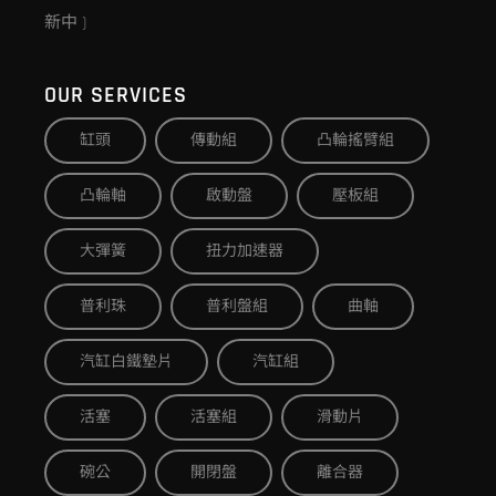
新中 )
OUR SERVICES
缸頭
傳動組
凸輪搖臂組
凸輪軸
啟動盤
壓板組
大彈簧
扭力加速器
普利珠
普利盤組
曲軸
汽缸白鐵墊片
汽缸組
活塞
活塞組
滑動片
碗公
開閉盤
離合器