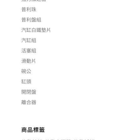
普利珠
普利盤組
汽缸白鐵墊片
汽缸組
活塞組
滑動片
碗公
缸頭
開閉盤
離合器
商品標籤