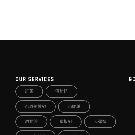
OUR SERVICES
G
缸頭
傳動組
凸輪搖臂組
凸輪軸
啟動盤
壓板組
大彈簧