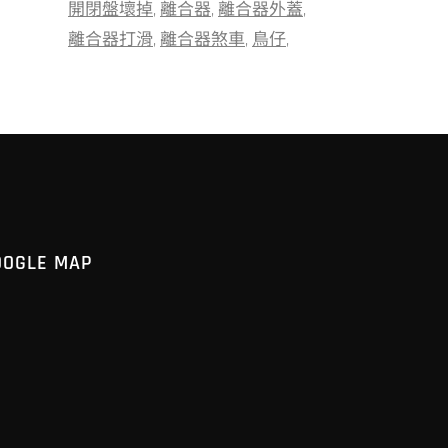
開閉盤壞掉
離合器
離合器外蓋
離合器打滑
離合器煞車
鳥仔
OOGLE MAP