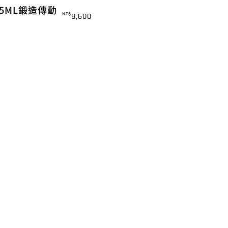
 5ML鍛造傳動
NT$
8,600