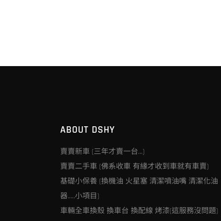
ABOUT DSHY
賣賣新車 (三年才賣一台…)
賣賣二手車 (佛系收車 有緣才收到車就有車賣)
基礎小保養 (換機油 火星塞 清潔噴油嘴 清潔化油
器…..小項目)
車輛全車換殼 換車台 換配線 烤漆(這服務沒問題)