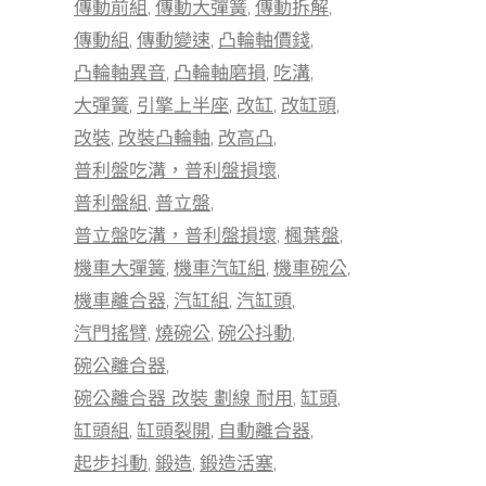
傳動前組
傳動大彈簧
傳動拆解
傳動組
傳動變速
凸輪軸價錢
凸輪軸異音
凸輪軸磨損
吃溝
大彈簧
引擎上半座
改缸
改缸頭
改裝
改裝凸輪軸
改高凸
普利盤吃溝，普利盤損壞
普利盤組
普立盤
普立盤吃溝，普利盤損壞
楓葉盤
機車大彈簧
機車汽缸組
機車碗公
機車離合器
汽缸組
汽缸頭
汽門搖臂
燒碗公
碗公抖動
碗公離合器
碗公離合器 改裝 劃線 耐用
缸頭
缸頭組
缸頭裂開
自動離合器
起步抖動
鍛造
鍛造活塞