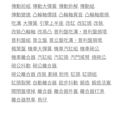
傳動前組
傳動大彈簧
傳動拆解
傳動組
傳動變速
凸輪軸價錢
凸輪軸異音
凸輪軸磨損
吃溝
大彈簧
引擎上半座
改缸
改缸頭
改裝
改裝凸輪軸
改高凸
普利盤吃溝，普利盤損壞
普利盤組
普立盤
普立盤吃溝，普利盤損壞
楓葉盤
機車大彈簧
機車汽缸組
機車碗公
機車離合器
汽缸組
汽缸頭
汽門搖臂
燒碗公
碗公抖動
碗公離合器
碗公離合器 改裝 劃線 耐用
缸頭
缸頭組
缸頭裂開
自動離合器
起步抖動
鍛造
鍛造活塞
開閉盤壞掉
離合器
離合器外蓋
離合器打滑
離合器煞車
鳥仔