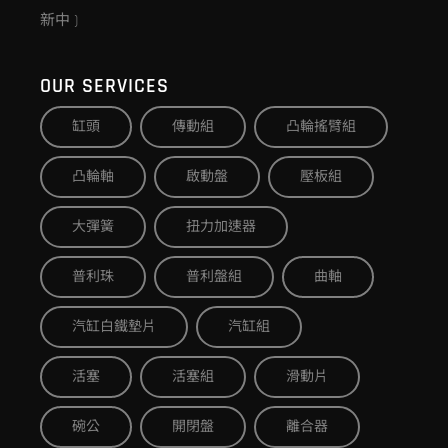
新中 )
OUR SERVICES
缸頭
傳動組
凸輪搖臂組
凸輪軸
啟動盤
壓板組
大彈簧
扭力加速器
普利珠
普利盤組
曲軸
汽缸白鐵墊片
汽缸組
活塞
活塞組
滑動片
碗公
開閉盤
離合器