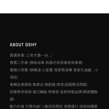
ABOUT DSHY
賣賣新車 (三年才賣一台…)
賣賣二手車 (佛系收車 有緣才收到車就有車賣)
基礎小保養 (換機油 火星塞 清潔噴油嘴 清潔化油器…..小
項目)
車輛全車換殼 換車台 換配線 烤漆(這服務沒問題)
前後懸吊系統 進口輪胎 煞車皮 各款改裝品牌(親身體驗
過)
動力升級 引擎內部( 17歲改到現在 資歷還行 技術持續更