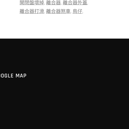
開閉盤壞掉
離合器
離合器外蓋
離合器打滑
離合器煞車
鳥仔
OOGLE MAP