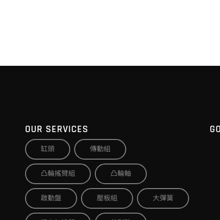
OUR SERVICES
G
缸頭
傳動組
凸輪搖臂組
凸輪軸
啟動盤
壓板組
大彈簧