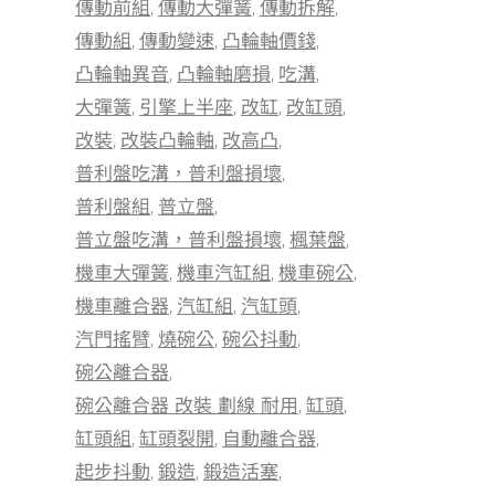
傳動前組
傳動大彈簧
傳動拆解
傳動組
傳動變速
凸輪軸價錢
凸輪軸異音
凸輪軸磨損
吃溝
大彈簧
引擎上半座
改缸
改缸頭
改裝
改裝凸輪軸
改高凸
普利盤吃溝，普利盤損壞
普利盤組
普立盤
普立盤吃溝，普利盤損壞
楓葉盤
機車大彈簧
機車汽缸組
機車碗公
機車離合器
汽缸組
汽缸頭
汽門搖臂
燒碗公
碗公抖動
碗公離合器
碗公離合器 改裝 劃線 耐用
缸頭
缸頭組
缸頭裂開
自動離合器
起步抖動
鍛造
鍛造活塞