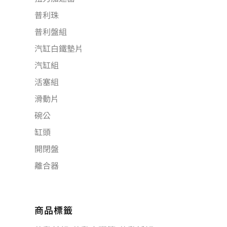
普利珠
普利盤組
汽缸白鐵墊片
汽缸組
活塞組
滑動片
碗公
缸頭
開閉盤
離合器
商品標籤