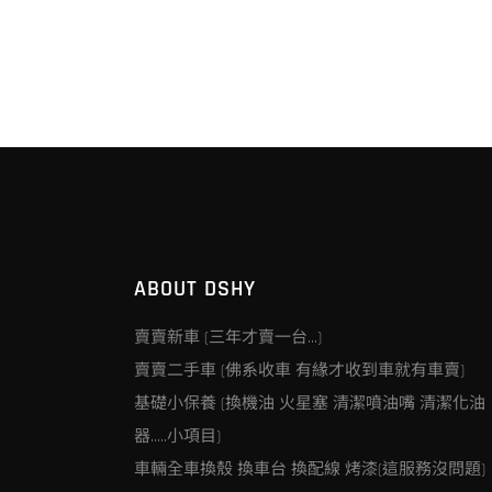
ABOUT DSHY
賣賣新車 (三年才賣一台…)
賣賣二手車 (佛系收車 有緣才收到車就有車賣)
基礎小保養 (換機油 火星塞 清潔噴油嘴 清潔化油
器…..小項目)
車輛全車換殼 換車台 換配線 烤漆(這服務沒問題)