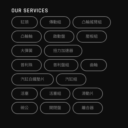
OUR SERVICES
缸頭
傳動組
凸輪搖臂組
凸輪軸
啟動盤
壓板組
大彈簧
扭力加速器
普利珠
普利盤組
曲軸
汽缸白鐵墊片
汽缸組
活塞
活塞組
滑動片
碗公
開閉盤
離合器