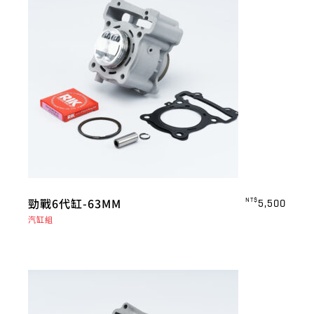
勁戰6代缸-63MM
NT$
5,500
汽缸組