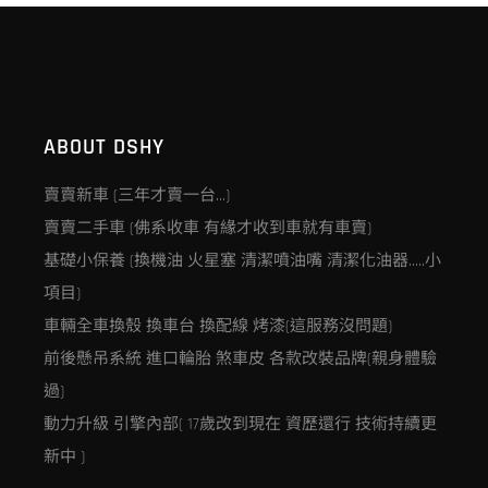
ABOUT DSHY
賣賣新車 (三年才賣一台…)
賣賣二手車 (佛系收車 有緣才收到車就有車賣)
基礎小保養 (換機油 火星塞 清潔噴油嘴 清潔化油器…..小
項目)
車輛全車換殼 換車台 換配線 烤漆(這服務沒問題)
前後懸吊系統 進口輪胎 煞車皮 各款改裝品牌(親身體驗
過)
動力升級 引擎內部( 17歲改到現在 資歷還行 技術持續更
新中 )