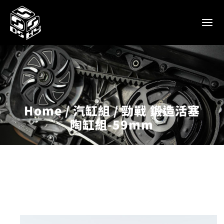
Home
汽缸組
勁戰 鍛造活塞
陶缸組-59mm