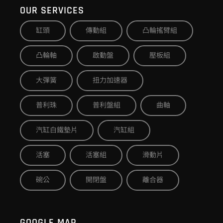
OUR SERVICES
缸頭
傳動組
凸輪搖臂組
凸輪軸
啟動盤
壓板組
大彈簧
扭力加速器
普利珠
普利盤組
曲軸
汽缸白鐵墊片
汽缸組
活塞
活塞組
滑動片
碗公
開閉盤
離合器
GOOGLE MAP