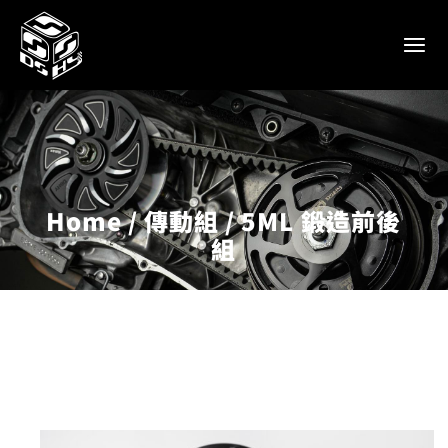
Home
傳動組
5ML 鍛造前後
組