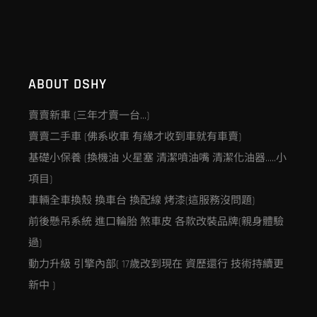
ABOUT DSHY
賣賣新車 (三年才賣一台…)
賣賣二手車 (佛系收車 有緣才收到車就有車賣)
基礎小保養 (換機油 火星塞 清潔噴油嘴 清潔化油器…..小
項目)
車輛全車換殼 換車台 換配線 烤漆(這服務沒問題)
前後懸吊系統 進口輪胎 煞車皮 各款改裝品牌(親身體驗
過)
動力升級 引擎內部( 17歲改到現在 資歷還行 技術持續更
新中 )