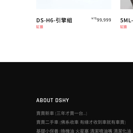
DS-H6-引擎組
5ML
NT$
99,999
缸頭
缸頭
ABOUT DSHY
賣賣新車 (三年才賣一台…)
賣賣二手車 (佛系收車 有緣才收到車就有車賣)
基礎小保養 (換機油 火星塞 清潔噴油嘴 清潔化油