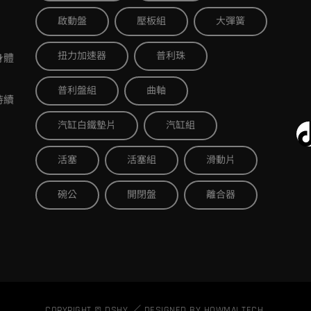
啟動盤
壓板組
大彈簧
扭力加速器
普利珠
身體
普利盤組
曲軸
持續
汽缸白鐵墊片
汽缸組
活塞
活塞組
滑動片
碗公
開閉盤
離合器
COPYRIGHT © DSHY ／ DESIGNED BY
HOWMAI TECH
.