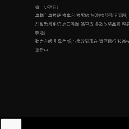
器…..小項目)
車輛全車換殼 換車台 換配線 烤漆(這服務沒問題)
前後懸吊系統 進口輪胎 煞車皮 各款改裝品牌(親
驗過)
動力升級 引擎內部( 17歲改到現在 資歷還行 技術
更新中 )