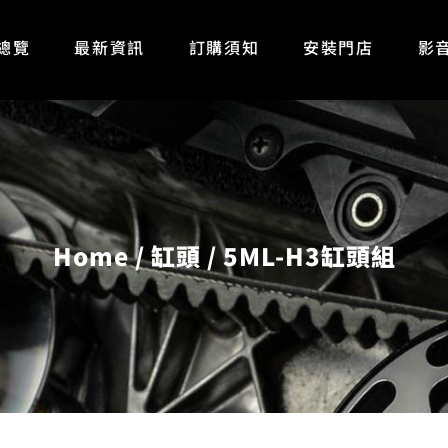
總覽
最新資訊
訂購須知
安裝門店
影
Home
缸頭
5ML-H3缸頭組