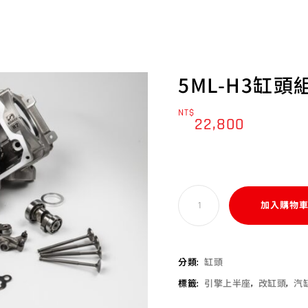
5ML-H3缸頭
NT$
22,800
加入購物
分類:
缸頭
標籤:
引擎上半座
,
改缸頭
,
汽