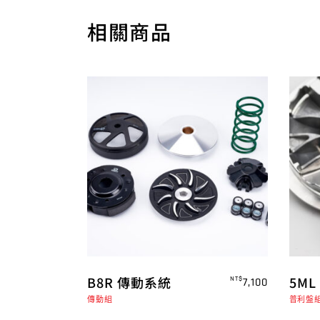
相關商品
B8R 傳動系統
5M
NT$
7,100
傳動組
普利盤