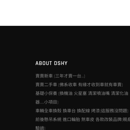
ABOUT DSHY
賣賣新車 (三年才賣一台…)
賣賣二手車 (佛系收車 有緣才收到車就有車賣)
基礎小保養 (換機油 火星塞 清潔噴油嘴 清潔化油
器…..小項目)
車輛全車換殼 換車台 換配線 烤漆(這服務沒問題)
前後懸吊系統 進口輪胎 煞車皮 各款改裝品牌(親
驗過)