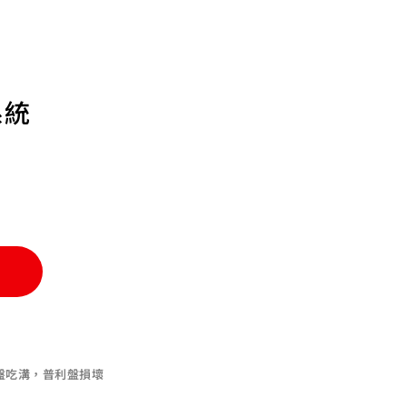
系統
車
盤吃溝，普利盤損壞