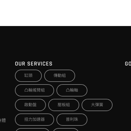
OUR SERVICES
G
缸頭
傳動組
凸輪搖臂組
凸輪軸
啟動盤
壓板組
大彈簧
扭力加速器
普利珠
身體