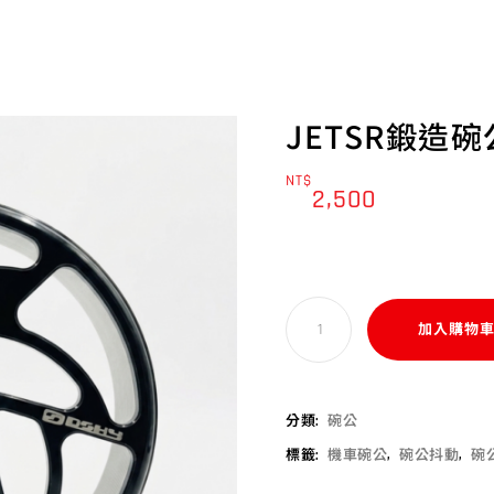
JETSR鍛造碗
NT$
2,500
加入購物
分類:
碗公
標籤:
機車碗公
,
碗公抖動
,
碗