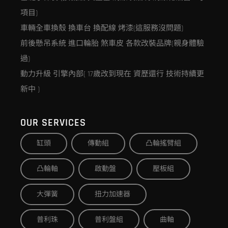
項目)
車輛全車換殼 換車台 換配線 烤漆(這服務沒問題)
前後懸吊系統 進口輪胎 煞車皮 各款改裝品牌(親身體驗
過)
動力升級 引擎內部( 17歲改到現在 資歷還行 技術持續更
新中 )
OUR SERVICES
缸頭
傳動組
凸輪搖臂組
凸輪軸
啟動盤
壓板組
大彈簧
扭力加速器
普利珠
普利盤組
曲軸