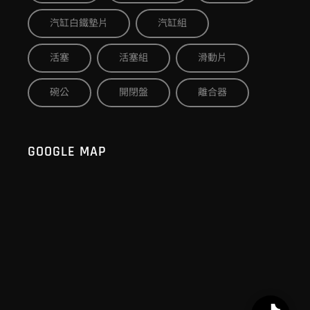
汽缸白鐵墊片
汽缸組
活塞
活塞組
滑動片
碗公
開閉盤
離合器
GOOGLE MAP