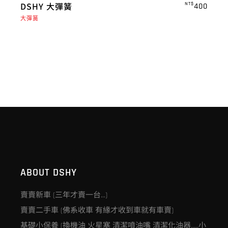
DSHY 大彈簧
NT$
400
大彈簧
ABOUT DSHY
賣賣新車 (三年才賣一台…)
賣賣二手車 (佛系收車 有緣才收到車就有車賣)
基礎小保養 (換機油 火星塞 清潔噴油嘴 清潔化油器…..小